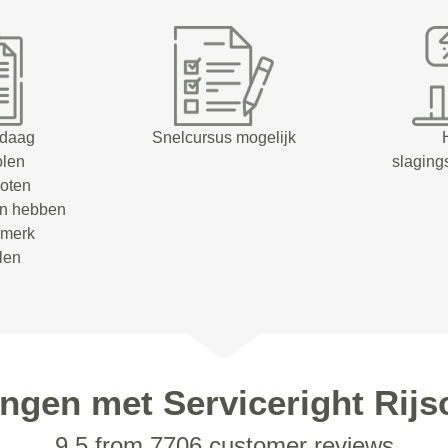
ndaag
Snelcursus mogelijk
olen
slaging
oten
en hebben
rmerk
olen
ingen met Serviceright Rijs
9.5 from 7706 customer reviews