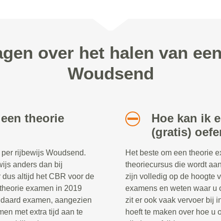
agen over het halen van ee
Woudsend
 een theorie
Hoe kan ik 
(gratis) oef
 per rijbewijs Woudsend.
Het beste om een theorie e
ewijs anders dan bij
theoriecursus die wordt aa
r dus altijd het CBR voor de
zijn volledig op de hoogte 
et theorie examen in 2019
examens en weten waar u o
andaard examen, aangezien
zit er ook vaak vervoer bij
en met extra tijd aan te
hoeft te maken over hoe u 