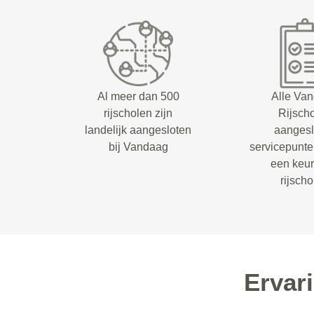
Al meer dan 500
Alle Va
rijscholen zijn
Rijsch
landelijk aangesloten
aangesl
bij Vandaag
servicepunt
een keu
rijsch
Ervar