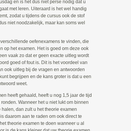
susdag en is het dus niet perse nodig dat u
gaat met leren. Uiteraard is het wel handig
emt, zodat u tijdens de cursus ook de stof
 dus niet noodzakelijk, maar kan soms wel
k verschillende oefenexamens te vinden, die
n op het examen. Het is goed om deze ook
leen vaak zo dat er geen exacte uitleg wordt
d goed of fout is. Dit is het voordeel van
n ook uitleg bij de vragen en antwoorden
 kunt begrijpen en de kans groter is dat u een
ntwoord weet.
 heeft gehaald, heeft u nog 1,5 jaar de tijd
e ronden. Wanneer het u niet lukt om binnen
halen, dan zult u het theorie examen
s daarom aan te raden om ook direct te
s het theorie examen te doen wanneer u al
or is de kans kleiner dat uw theorie examen