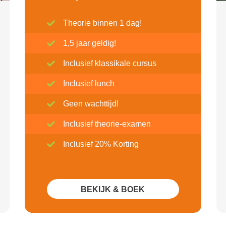
Theorie binnen 1 dag!
1,5 jaar geldig!
Inclusief klassikale cursus
Inclusief lunch
Geen wachttijd!
Inclusief theorie-examen
Inclusief 20% Korting
BEKIJK & BOEK