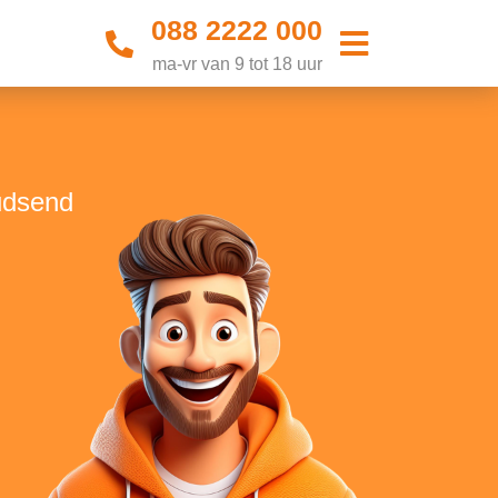
088 2222 000
ma-vr van 9 tot 18 uur
udsend