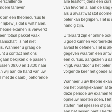
verschillende
alle lesstof tijdens een cur
ndere tarieven.
van tevoren al aan de slag 
als u alvast wat stof doorne
k om een theoriecursus te
beter kan begrijpen. Het is
rijbewijs dat u wilt halen.
handig zijn.
 theorie examen is verwerkt
 een totaal pakket vaak
Uiteraard zijn er online oo
anschaft, is het niet
u goed kunnen voorbereide
ijs. Wanneer u graag de
alvast te oefenen. Het is al
unt u contact met ons
gegeven waarom een antwoor
 gaan bekijken die passen
een cursus, aangezien u da
tussen 09:00 en 18:00 naar
krijgt, waardoor u het beter
n wij aan de hand van uw
volgende keer het goede a
l met de daarbij behorende
Wanneer u uw theorie examen
om het praktijkexamen af t
deze periode uw examen te 
opnieuw moeten doen. Het i
starten met rijlessen of pa
aan het lessen bent. Hierdo