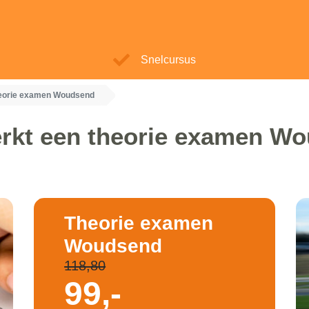
Snelcursus
eorie examen Woudsend
rkt een theorie examen W
Theorie examen
Woudsend
118,80
99,-