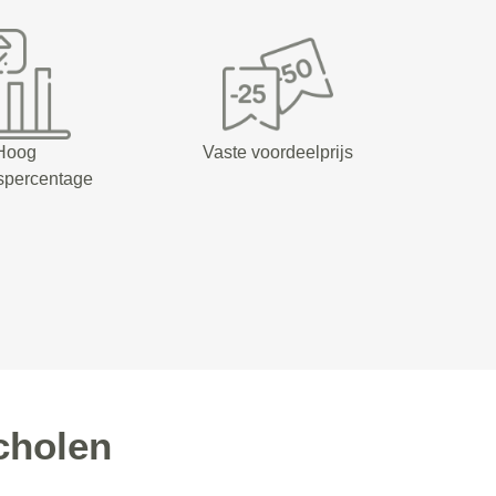
Hoog
Vaste voordeelprijs
spercentage
cholen