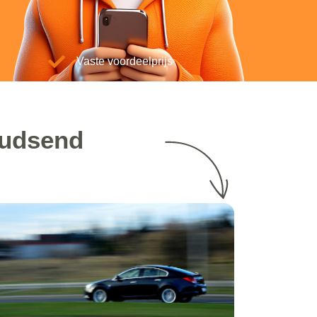
Vaste voordeelprijs
oudsend